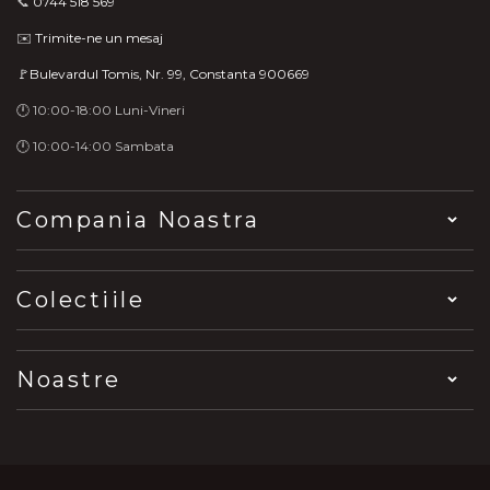
📞
0744 518 569
✉️
Trimite-ne un mesaj
🚩Bulevardul Tomis, Nr. 99, Constanta 900669
🕛 10:00-18:00 Luni-Vineri
🕛 10:00-14:00 Sambata
Compania Noastra
Colectiile
Noastre