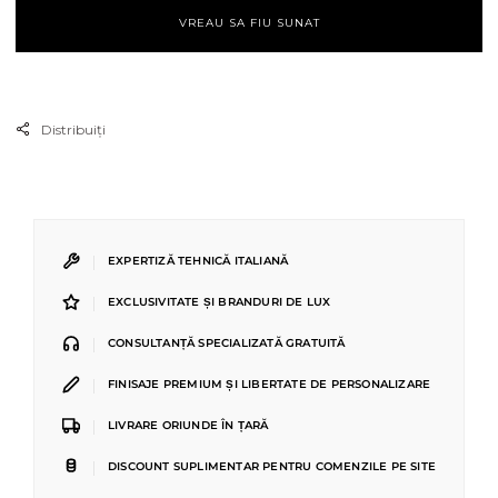
W366
W36
VREAU SA FIU SUNAT
-
-
24.8x3.5x200
24.8
cm
cm
Distribuiți
|
EXPERTIZĂ TEHNICĂ ITALIANĂ
|
EXCLUSIVITATE ȘI BRANDURI DE LUX
|
CONSULTANȚĂ SPECIALIZATĂ GRATUITĂ
|
FINISAJE PREMIUM ȘI LIBERTATE DE PERSONALIZARE
|
LIVRARE ORIUNDE ÎN ȚARĂ
|
DISCOUNT SUPLIMENTAR PENTRU COMENZILE PE SITE