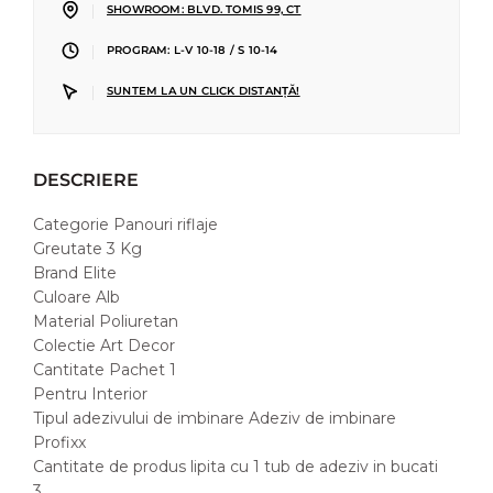
|
SHOWROOM: BLVD. TOMIS 99, CT
|
PROGRAM: L-V 10-18 / S 10-14
|
SUNTEM LA UN CLICK DISTANȚĂ!
DESCRIERE
Categorie Panouri riflaje
Greutate 3 Kg
Brand Elite
Culoare Alb
Material Poliuretan
Colectie Art Decor
Cantitate Pachet 1
Pentru Interior
Tipul adezivului de imbinare Adeziv de imbinare
Profixx
Cantitate de produs lipita cu 1 tub de adeziv in bucati
3