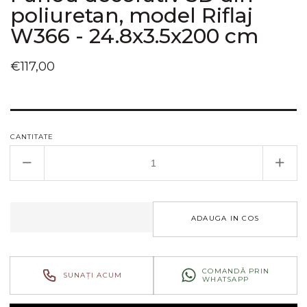
poliuretan, model Riflaj
W366 - 24.8x3.5x200 cm
Preț
€117,00
obișnuit
CANTITATE
Reduceți
Creșt
cantitatea
canti
pentru
pent
Panou
Pan
ADAUGA IN COS
decorativ
decor
3D
3D
din
din
poliuretan,
poliu
COMANDĂ PRIN
SUNAȚI ACUM
WHATSAPP
model
mode
Riflaj
Riflaj