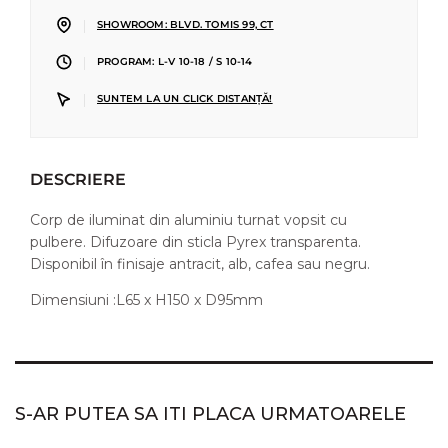
|
SHOWROOM: BLVD. TOMIS 99, CT
|
PROGRAM: L-V 10-18 / S 10-14
|
SUNTEM LA UN CLICK DISTANȚĂ!
DESCRIERE
Corp de iluminat din aluminiu turnat vopsit cu
pulbere. Difuzoare din sticla Pyrex transparenta.
Disponibil în finisaje antracit, alb, cafea sau negru.
Dimensiuni :L65 x H150 x D95mm
S-AR PUTEA SA ITI PLACA URMATOARELE