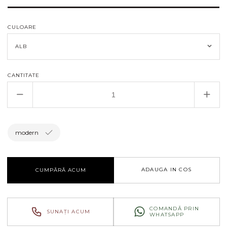
CULOARE
CANTITATE
Reduceți
Creșt
cantitatea
canti
pentru
pent
APLICA
APL
modern
UP
UP
AP2/EXTERIOR
AP2
ADAUGA IN COS
CUMPĂRĂ ACUM
COMANDĂ PRIN
SUNAȚI ACUM
WHATSAPP