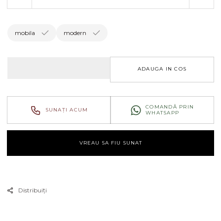
Reduceți
Creșt
cantitatea
canti
pentru
pent
Canapea
Can
mobila
modern
Peonia
Peon
ADAUGA IN COS
COMANDĂ PRIN
SUNAȚI ACUM
WHATSAPP
VREAU SA FIU SUNAT
Distribuiți