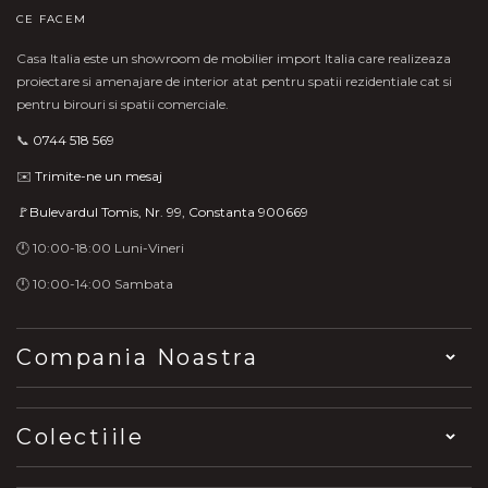
CE FACEM
Casa Italia este un showroom de mobilier import Italia care realizeaza
proiectare si amenajare de interior atat pentru spatii rezidentiale cat si
pentru birouri si spatii comerciale.
📞
0744 518 569
✉️
Trimite-ne un mesaj
🚩Bulevardul Tomis, Nr. 99, Constanta 900669
🕛 10:00-18:00 Luni-Vineri
🕛 10:00-14:00 Sambata
Compania Noastra
Colectiile