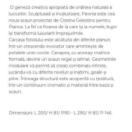
O geneză creativă apropiată de ordinea naturală a
lucrurilor. Sculpturală și învăluitoare, Peonia este cea
nouă scaun proiectat de Cristina Celestino pentru
Pianca. La fel ca floarea de la care își ia numele, bujor
își transformă luxuriant împrejurimile.
Carcasa fotoliului este alcătuită din diferite planuri,
într-un crescendo evocator care amintește de
petalele unei corole. Canapea, cu aceeași matrice
formală, devine un scaun regal și rafinat. Geometriile
modulare vă permit să creați combinații infinite,
jucându-vă cu diferite niveluri și înălțimi, goale și
pline. Întreaga structură este acoperită cu țesătură,
într-un continuum cromatic și material între bază și
scaun.
Dimensiuni: L 200/ H 81/ P90 - L 290/ H 81/ P 146