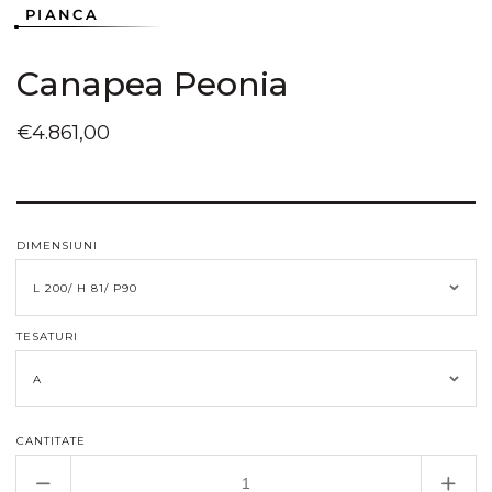
PIANCA
Canapea Peonia
Preț
€4.861,00
obișnuit
DIMENSIUNI
TESATURI
CANTITATE