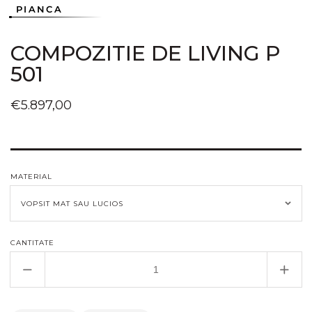
PIANCA
COMPOZITIE DE LIVING P
501
Preț
€5.897,00
obișnuit
MATERIAL
CANTITATE
Reduceți
Creșt
cantitatea
canti
pentru
pent