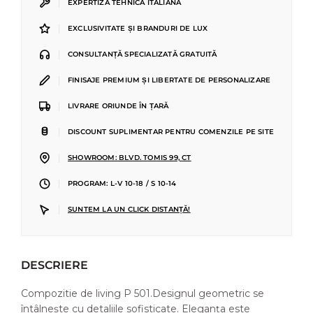
|
EXPERTIZĂ TEHNICĂ ITALIANĂ
|
EXCLUSIVITATE ȘI BRANDURI DE LUX
|
CONSULTANȚĂ SPECIALIZATĂ GRATUITĂ
|
FINISAJE PREMIUM ȘI LIBERTATE DE PERSONALIZARE
|
LIVRARE ORIUNDE ÎN ȚARĂ
|
DISCOUNT SUPLIMENTAR PENTRU COMENZILE PE SITE
|
SHOWROOM: BLVD. TOMIS 99, CT
|
PROGRAM: L-V 10-18 / S 10-14
|
SUNTEM LA UN CLICK DISTANȚĂ!
DESCRIERE
Compozitie de living P 501.Designul geometric se
întâlnește cu detaliile sofisticate. Eleganța este