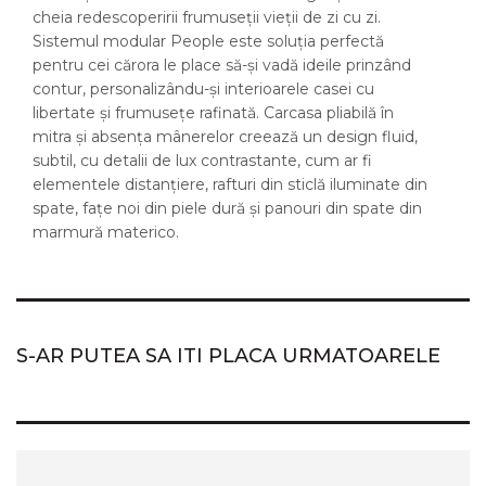
cheia redescoperirii frumuseții vieții de zi cu zi.
Sistemul modular People este soluția perfectă
pentru cei cărora le place să-și vadă ideile prinzând
contur, personalizându-și interioarele casei cu
libertate și frumusețe rafinată. Carcasa pliabilă în
mitra și absența mânerelor creează un design fluid,
subtil, cu detalii de lux contrastante, cum ar fi
elementele distanțiere, rafturi din sticlă iluminate din
spate, fațe noi din piele dură și panouri din spate din
marmură materico.
S-AR PUTEA SA ITI PLACA URMATOARELE