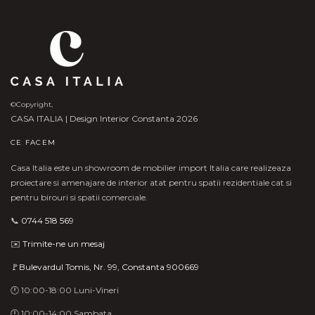
©Copyright,
CASA ITALIA | Design Interior Constanta 2026
CE FACEM
Casa Italia este un showroom de mobilier import Italia care realizeaza
proiectare si amenajare de interior atat pentru spatii rezidentiale cat si
pentru birouri si spatii comerciale.
📞
0744 518 569
✉️
Trimite-ne un mesaj
🚩Bulevardul Tomis, Nr. 99, Constanta 900669
🕛 10:00-18:00 Luni-Vineri
🕛 10:00-14:00 Sambata