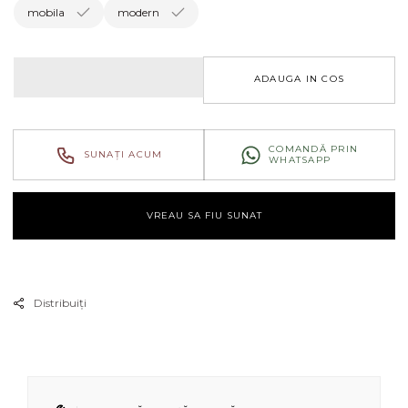
COMPOZITIE
COM
mobila
modern
DE
DE
LIVING
LIVI
P
P
ADAUGA IN COS
501
501
COMANDĂ PRIN
SUNAȚI ACUM
WHATSAPP
VREAU SA FIU SUNAT
Distribuiți