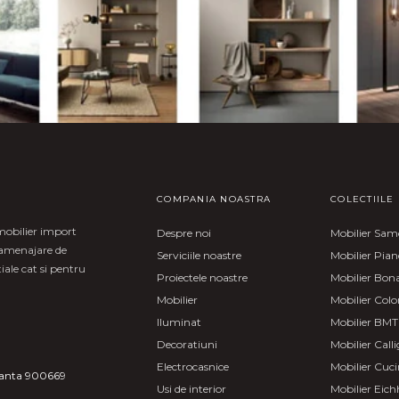
COMPANIA NOASTRA
COLECTIILE
mobilier import
Despre noi
Mobilier Sa
i amenajare de
Serviciile noastre
Mobilier Pia
iale cat si pentru
Proiectele noastre
Mobilier Bon
Mobilier
Mobilier Col
Iluminat
Mobilier BMT
Decoratiuni
Mobilier Calli
Electrocasnice
Mobilier Cuci
stanta 900669
Usi de interior
Mobilier Eich