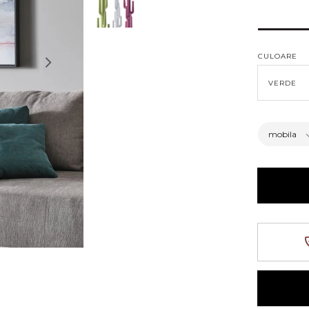
obișn
CULOARE
mobila