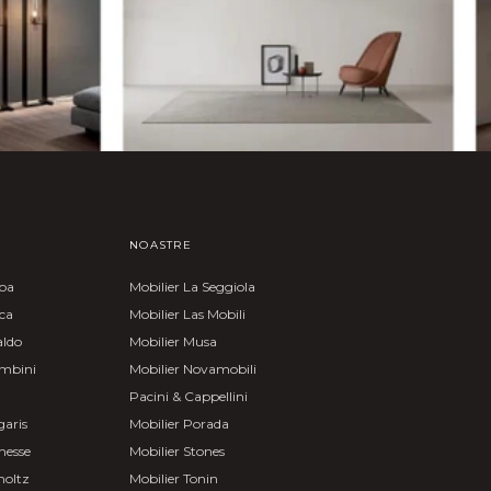
NOASTRE
moa
Mobilier La Seggiola
nca
Mobilier Las Mobili
aldo
Mobilier Musa
ombini
Mobilier Novamobili
Pacini & Cappellini
garis
Mobilier Porada
nesse
Mobilier Stones
holtz
Mobilier Tonin