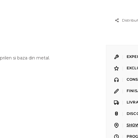
Distribui
|
EXPE
oprilen si baza din metal.
|
EXCL
|
CONS
|
FINI
|
LIVR
|
DISC
|
SHOW
|
PROGR