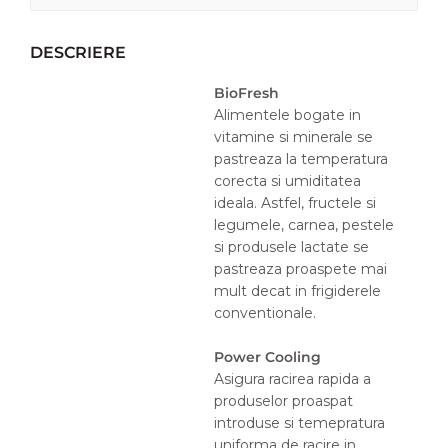
DESCRIERE
BioFresh
Alimentele bogate in
vitamine si minerale se
pastreaza la temperatura
corecta si umiditatea
ideala. Astfel, fructele si
legumele, carnea, pestele
si produsele lactate se
pastreaza proaspete mai
mult decat in frigiderele
conventionale.
Power Cooling
Asigura racirea rapida a
produselor proaspat
introduse si temepratura
uniforma de racire in