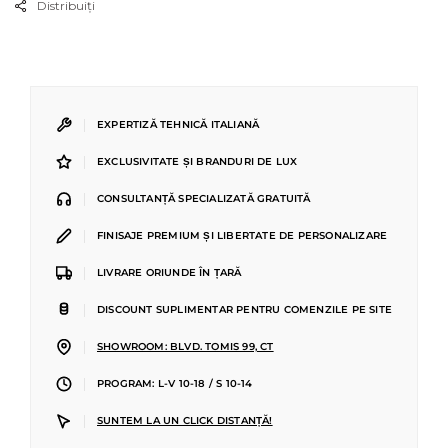
Distribuiți
|
EXPERTIZĂ TEHNICĂ ITALIANĂ
|
EXCLUSIVITATE ȘI BRANDURI DE LUX
|
CONSULTANȚĂ SPECIALIZATĂ GRATUITĂ
|
FINISAJE PREMIUM ȘI LIBERTATE DE PERSONALIZARE
|
LIVRARE ORIUNDE ÎN ȚARĂ
|
DISCOUNT SUPLIMENTAR PENTRU COMENZILE PE SITE
|
SHOWROOM: BLVD. TOMIS 99, CT
|
PROGRAM: L-V 10-18 / S 10-14
|
SUNTEM LA UN CLICK DISTANȚĂ!