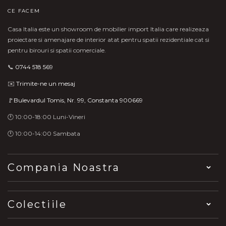
CE FACEM
Casa Italia este un showroom de mobilier import Italia care realizeaza
proiectare si amenajare de interior atat pentru spatii rezidentiale cat si
pentru birouri si spatii comerciale.
📞
0744 518 569
✉️
Trimite-ne un mesaj
🚩Bulevardul Tomis, Nr. 99, Constanta 900669
🕛 10:00-18:00 Luni-Vineri
🕛 10:00-14:00 Sambata
Compania Noastra
Colectiile