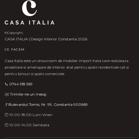
©Copyright,
CASA ITALIA | Design Interior Constanta 2026
CE FACEM
Casa Italia este un showroom de mobilier import Italia care realizeaza
proiectare si amenajare de interior atat pentru spatii rezidentiale cat si
pentru birouri si spatii comerciale.
📞
0744 518 569
✉️
Trimite-ne un mesaj
🚩Bulevardul Tomis, Nr. 99, Constanta 900669
🕛 10:00-18:00 Luni-Vineri
🕛 10:00-14:00 Sambata