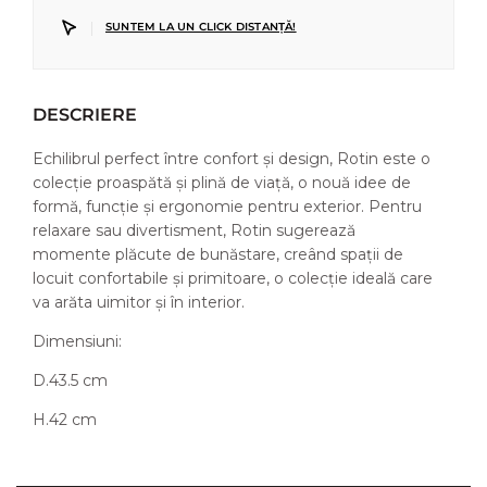
|
SUNTEM LA UN CLICK DISTANȚĂ!
DESCRIERE
Echilibrul perfect între confort și design, Rotin este o
colecție proaspătă și plină de viață, o nouă idee de
formă, funcție și ergonomie pentru exterior. Pentru
relaxare sau divertisment, Rotin sugerează
momente plăcute de bunăstare, creând spații de
locuit confortabile și primitoare, o colecție ideală care
va arăta uimitor și în interior.
Dimensiuni:
D.43.5 cm
H.42 cm