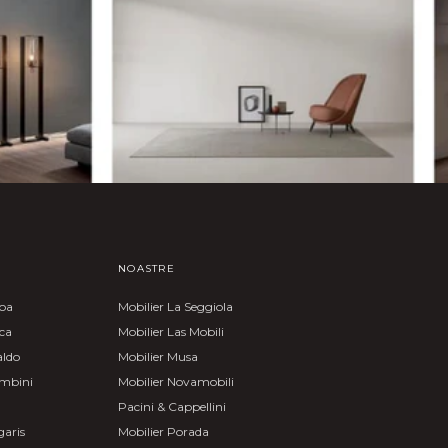
NOASTRE
moa
Mobilier La Seggiola
nca
Mobilier Las Mobili
aldo
Mobilier Musa
ombini
Mobilier Novamobili
Pacini & Cappellini
garis
Mobilier Porada