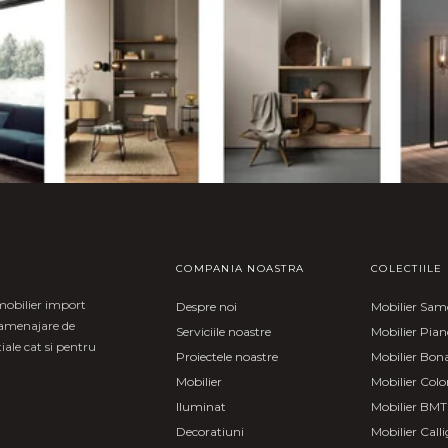
COMPANIA NOASTRA
COLECTIILE
mobilier import
Despre noi
Mobilier Sa
i amenajare de
Serviciile noastre
Mobilier Pia
iale cat si pentru
Proiectele noastre
Mobilier Bon
Mobilier
Mobilier Col
Iluminat
Mobilier BMT
Decoratiuni
Mobilier Calli