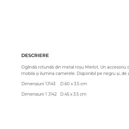
DESCRIERE
Oglindă rotundă din metal roșu Merlot. Un accesoriu 
mobila și ilumina camerele. Disponibil pe negru și, de
Dimensiuni 1J143 D.60 x 3.5 cm
Dimensiuni 1 J142 D.45 x 3.5 cm