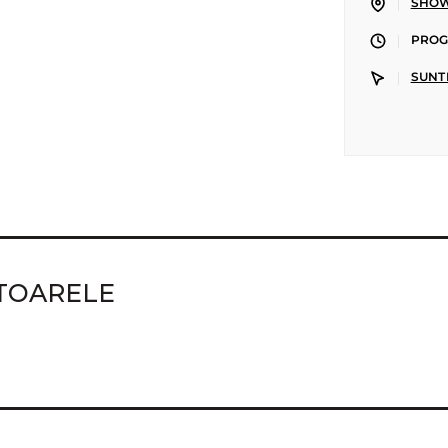
|
SHOW
|
PROGR
|
SUNT
ATOARELE