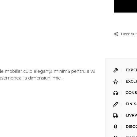
Distribui
|
EXPE
de mobilier cu o eleganță minimă pentru a vă
 asemenea, la dimensiuni mici.
|
EXCL
|
CONS
|
FINI
|
LIVR
|
DISC