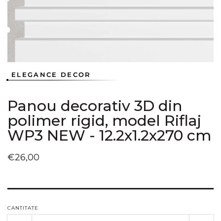
galerie
conținutul
media
1
ELEGANCE DECOR
Panou decorativ 3D din
polimer rigid, model Riflaj
WP3 NEW - 12.2x1.2x270 cm
Preț
€26,00
obișnuit
CANTITATE