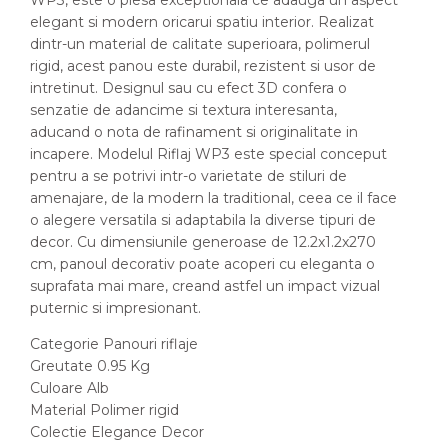
WP3, este o piesa exceptionala ce adauga un aspect
elegant si modern oricarui spatiu interior. Realizat
dintr-un material de calitate superioara, polimerul
rigid, acest panou este durabil, rezistent si usor de
intretinut. Designul sau cu efect 3D confera o
senzatie de adancime si textura interesanta,
aducand o nota de rafinament si originalitate in
incapere. Modelul Riflaj WP3 este special conceput
pentru a se potrivi intr-o varietate de stiluri de
amenajare, de la modern la traditional, ceea ce il face
o alegere versatila si adaptabila la diverse tipuri de
decor. Cu dimensiunile generoase de 12.2x1.2x270
cm, panoul decorativ poate acoperi cu eleganta o
suprafata mai mare, creand astfel un impact vizual
puternic si impresionant.
Categorie Panouri riflaje
Greutate 0.95 Kg
Culoare Alb
Material Polimer rigid
Colectie Elegance Decor