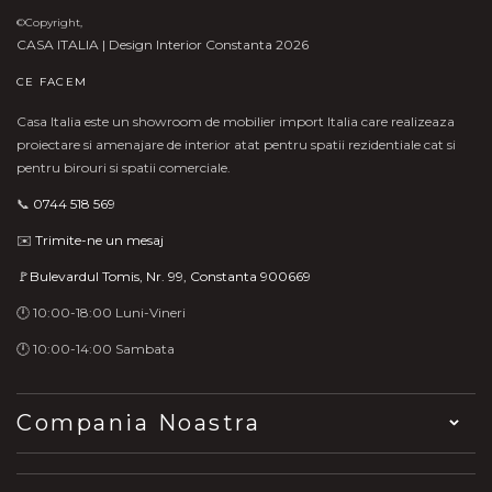
©Copyright,
CASA ITALIA | Design Interior Constanta 2026
CE FACEM
Casa Italia este un showroom de mobilier import Italia care realizeaza
proiectare si amenajare de interior atat pentru spatii rezidentiale cat si
pentru birouri si spatii comerciale.
📞
0744 518 569
✉️
Trimite-ne un mesaj
🚩Bulevardul Tomis, Nr. 99, Constanta 900669
🕛 10:00-18:00 Luni-Vineri
🕛 10:00-14:00 Sambata
Compania Noastra