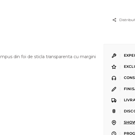
Distribui
|
EXPE
ompus din foi de sticla transparenta cu margini
|
EXCL
|
CONS
|
FINI
|
LIVR
|
DISC
|
SHOW
|
PROGR