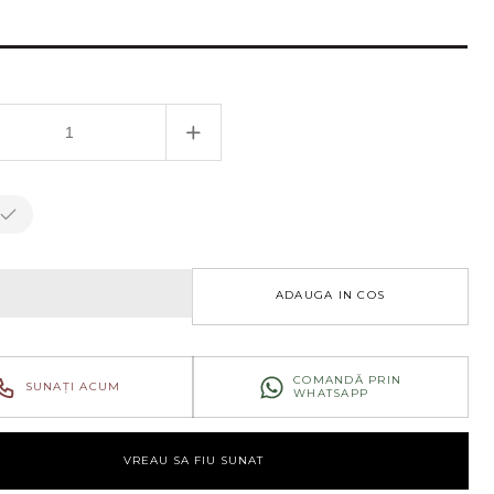
uit
eți
Creșteți
atea
cantitatea
pentru
l
Pendul
a
Norma
sp1
ADAUGA IN COS
COMANDĂ PRIN
SUNAȚI ACUM
WHATSAPP
VREAU SA FIU SUNAT