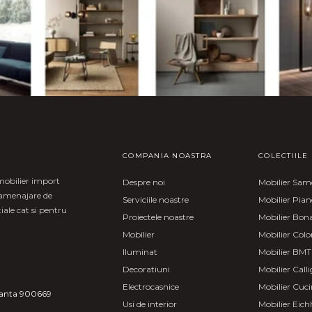
COMPANIA NOASTRA
COLECTIILE
mobilier import
Despre noi
Mobilier Sa
i amenajare de
Serviciile noastre
Mobilier Pia
iale cat si pentru
Proiectele noastre
Mobilier Bon
Mobilier
Mobilier Col
Iluminat
Mobilier BMT
Decoratiuni
Mobilier Calli
Electrocasnice
Mobilier Cuci
stanta 900669
Usi de interior
Mobilier Eich