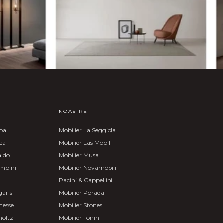
NOASTRE
moa
Mobilier La Seggiola
nca
Mobilier Las Mobili
aldo
Mobilier Musa
ombini
Mobilier Novamobili
Pacini & Cappellini
garis
Mobilier Porada
nesse
Mobilier Stones
holtz
Mobilier Tonin