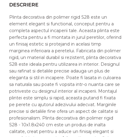
DESCRIERE
Plinta decorativa din polimer rigid S28 este un
element elegant si functional, conceput pentru a
completa aspectul incaperii tale. Aceasta plinta este
perfecta pentru a fi montata in jurul peretilor, oferind
un finisaj estetic si protejand in acelasi timp
marginea inferioara a peretelui. Fabricata din polimer
rigid, un material durabil si rezistent, plinta decorativa
S28 este ideala pentru utilizarea in interior. Designul
sau rafinat si detaliile precise adauga un plus de
eleganta si stil in incapere. Poate fi lasata in culoarea
sa naturala sau poate fi vopsita intr-o nuanta care se
potriveste cu designul interior al incaperii. Montajul
plintei este simplu si rapid, aceasta putand fi fixata
pe perete cu ajutorul adezivului adecvat. Marginile
precise si detaliile fine ofera un aspect de calitate si
profesionalism. Plinta decorativa din polimer rigid
S28 - 10x1.8x240 cm este un produs de inalta
calitate, creat pentru a aduce un finisaj elegant si