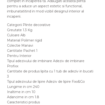
complet in incaperea ta. Adaugati aceasta plinta
pentru a aduce un aspect estetic si functional,
imbunatatitind in mod vizibil designul interior al
incaperii.
Categorii Plinte decorative
Greutate 1.3 Kg
Culoare Alb
Material Polimer rigid
Colectie Manavi
Cantitate Pachet 1
Pentru Interior
Tipul adezivului de imbinare Adeziv de imbinare
Profixx
Cantitate de produs lipita cu 1 tub de adeziv in bucati
3
Tipul adezivului de lipire Adeziv de lipire Fixx&Go
Lungime in cm 240
Inaltime in cm 10
Adancime in cm 1.8
Caracteristici produs