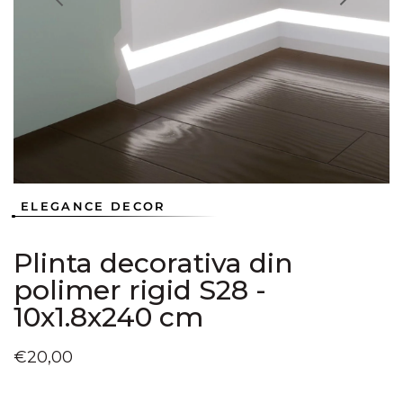
Deschideți
Deschideți
Deschideți
în
în
în
vizualizarea
vizualizarea
vizualizarea
galerie
galerie
galerie
conținutul
conținutul
conținutul
media
media
media
1
2
3
ELEGANCE DECOR
Plinta decorativa din
polimer rigid S28 -
10x1.8x240 cm
Preț
€20,00
obișnuit