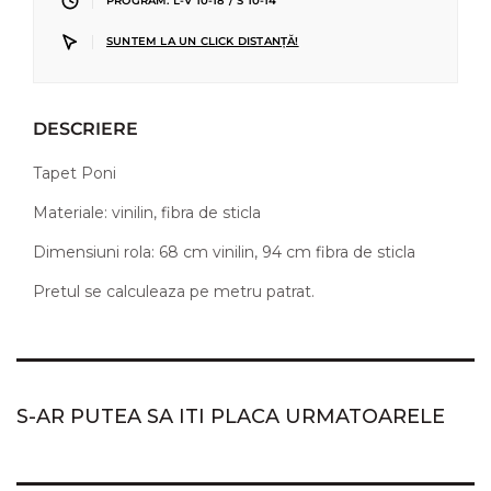
|
PROGRAM: L-V 10-18 / S 10-14
|
SUNTEM LA UN CLICK DISTANȚĂ!
DESCRIERE
Tapet Poni
Materiale: vinilin, fibra de sticla
Dimensiuni rola: 68 cm vinilin, 94 cm fibra de sticla
Pretul se calculeaza pe metru patrat.
S-AR PUTEA SA ITI PLACA URMATOARELE