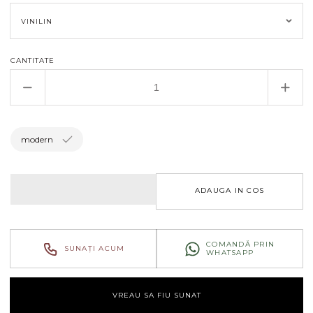
CANTITATE
Reduceți
Creșt
cantitatea
canti
pentru
pent
Tapet
Tape
modern
Poni
Poni
ADAUGA IN COS
COMANDĂ PRIN
SUNAȚI ACUM
WHATSAPP
VREAU SA FIU SUNAT