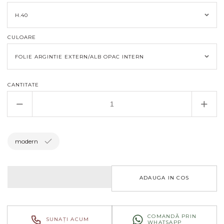
CULOARE
CANTITATE
Reduceți
Creșt
cantitatea
canti
pentru
pent
VAS
VAS
modern
DIN
DIN
CERAMICA
CER
CALLA
CAL
ADAUGA IN COS
COMANDĂ PRIN
SUNAȚI ACUM
WHATSAPP