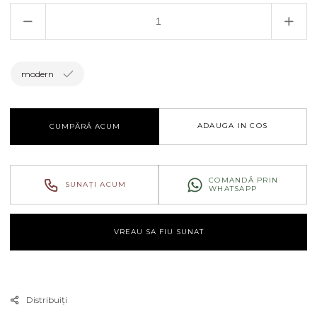
Reduceți
Creșt
cantitatea
canti
pentru
pent
Pendul
Pend
modern
Cylinder
Cyli
sp1
sp1
ADAUGA IN COS
CUMPĂRĂ ACUM
COMANDĂ PRIN
SUNAȚI ACUM
WHATSAPP
VREAU SA FIU SUNAT
Distribuiți